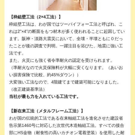
【枠組壁工法（2×4工法）】
枠組壁工法は、わが国ではツーバイフォー工法と呼ばれ、こ
れは2"×4"の断面をもつ材木が多く使われることに起因してい
ます。阪神・淡路大震災において、全壊・半壊ともに０だっ
たことが後の調査で判明。一躍注目を浴びた、地震に強い工
法です。
また、火災にも強く省令準耐火の認定を受けられます。
（準耐火なので火災保険料が大幅に安くなります。（あいお
い損害保険で比較、約45%ダウン））
大変強い工法なので、4階建てまで建築可能になりました。
（改正建築基準法）
当社が最も力を入れている工法です。
【新在来工法（メタルフレーム工法）】
わが国の伝統的工法である在来軸組工法を進化させた建設省
告示第1460号に対応した次世代木造軸組工法。すべての接合
部にHS金物（耐食性の高いカチオン電着塗装）を使用した耐