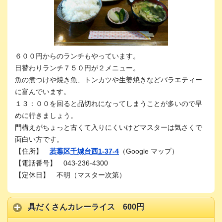
６００円からのランチもやっています。
日替わりランチ７５０円が２メニュー。
魚の煮つけや焼き魚、トンカツや生姜焼きなどバラエティー
に富んでいます。
１３：００を回ると品切れになってしまうことが多いので早
めに行きましょう。
門構えがちょっと古くて入りにくいけどマスターは気さくで
面白い方です。
【住所】
若葉区千城台西1-37-4
（Google マップ）
【電話番号】 043-236-4300
【定休日】 不明（マスター次第）
具だくさんカレーライス 600円